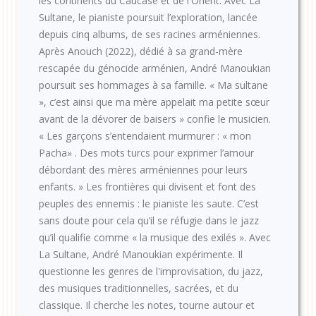
les continents du Caucase et de l'Orient. Avec La
Sultane, le pianiste poursuit l’exploration, lancée
depuis cinq albums, de ses racines arméniennes.
Après Anouch (2022), dédié à sa grand-mère
rescapée du génocide arménien, André Manoukian
poursuit ses hommages à sa famille. « Ma sultane
», c’est ainsi que ma mère appelait ma petite sœur
avant de la dévorer de baisers » confie le musicien.
« Les garçons s’entendaient murmurer : « mon
Pacha» . Des mots turcs pour exprimer l’amour
débordant des mères arméniennes pour leurs
enfants. » Les frontières qui divisent et font des
peuples des ennemis : le pianiste les saute. C’est
sans doute pour cela qu’il se réfugie dans le jazz
qu’il qualifie comme « la musique des exilés ». Avec
La Sultane, André Manoukian expérimente. Il
questionne les genres de l'improvisation, du jazz,
des musiques traditionnelles, sacrées, et du
classique. Il cherche les notes, tourne autour et