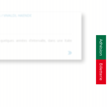
elques années d'intervalle, dans une Italie
Adhésion
Billetterie