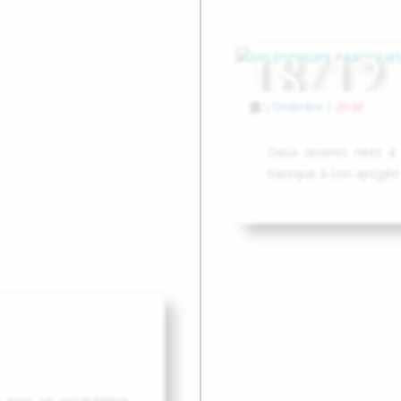
18/12
L'Ombrière
|
20:30
Deux œuvres nées à qu
baroque à son apogée
hui avec un programme