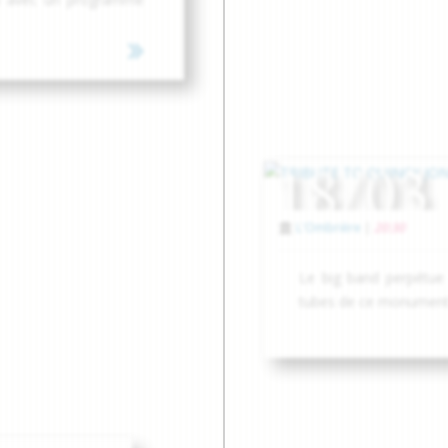
18/03
L'Ombrière
|
20:30
Le big band perpétue 
tubes de ce monument d