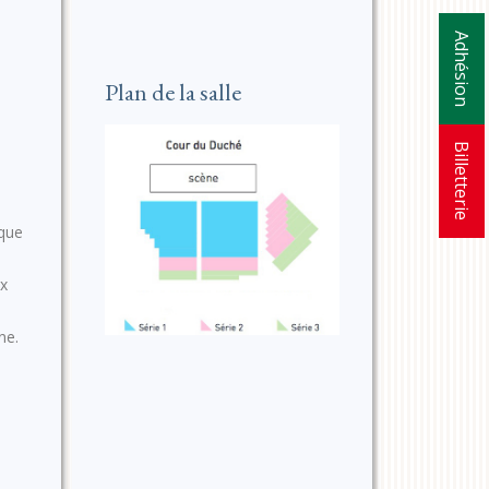
Adhésion
Plan de la salle
Billetterie
 que
ux
ne.