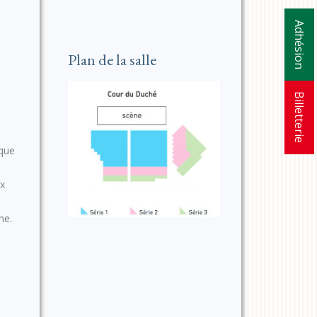
Adhésion
Plan de la salle
Billetterie
 que
ux
ne.